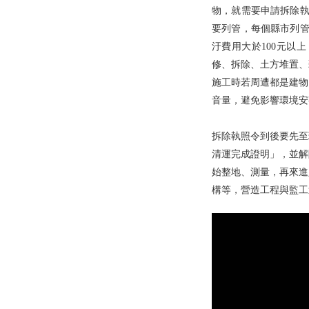
物，就需要申請拆除執
要列管，每個縣市列管
汙費用大於100元以
修、拆除、土方堆置、
施工時若周遭都是建物
音量，避免影響環境安
拆除執照令到後要先至
清運完成證明」，並解
始整地、測量，再來進
構等，營造工程與監工