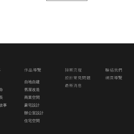
事
作品導覽
接案流程
聯絡我們
設計常見問題
網頁導覽
自地自建
最新消息
命
舊屋改造
長
商業空間
故事
豪宅設計
辦公室設計
住宅空間