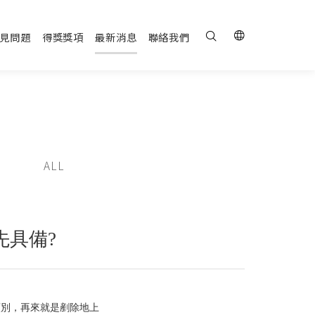
見問題
得獎獎項
最新消息
聯絡我們
ALL
先具備?
類別，再來就是剷除地上