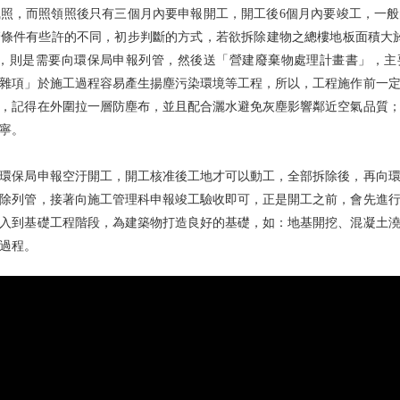
照，而照領照後只有三個月內要申報開工，開工後6個月內要竣工，一
條件有些許的不同，初步判斷的方式，若欲拆除建物之總樓地板面積大於
上，則是需要向環保局申報列管，然後送「營建廢棄物處理計畫書」，
雜項」於施工過程容易產生揚塵污染環境等工程，所以，工程施作前一
，記得在外圍拉一層防塵布，並且配合灑水避免灰塵影響鄰近空氣品質
寧。
環保局申報空汙開工，開工核准後工地才可以動工，全部拆除後，再向
除列管，接著向施工管理科申報竣工驗收即可，正是開工之前，會先進
入到基礎工程階段，為建築物打造良好的基礎，如：地基開挖、混凝土
過程。