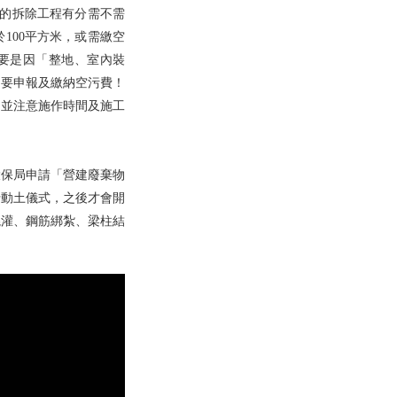
般的拆除工程有分需不需
100平方米，或需繳空
主要是因「整地、室內裝
定要申報及繳納空污費！
；並注意施作時間及施工
環保局申請「營建廢棄物
行動土儀式，之後才會開
澆灌、鋼筋綁紮、梁柱結