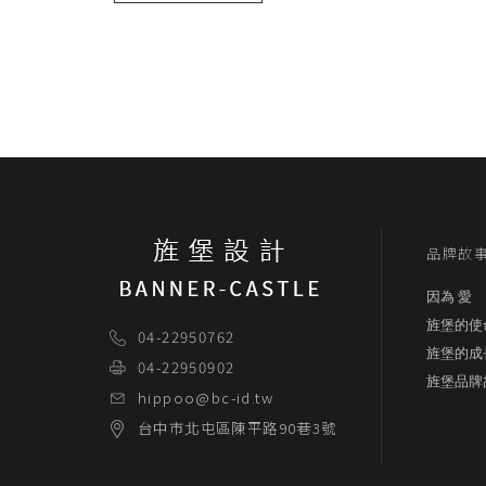
品牌故
因為 愛
旌堡的使
04-22950762
旌堡的成
04-22950902
旌堡品牌
hippoo@bc-id.tw
台中市
北屯區
陳平路90巷3號