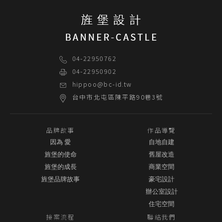
04-22950762
04-22950902
hippoo@bc-id.tw
台中市
北屯區
陳平路90巷3號
品牌故事
作品導覽
因為 愛
自地自建
旌堡的使命
舊屋改造
旌堡的成長
商業空間
旌堡品牌故事
豪宅設計
辦公室設計
住宅空間
接案流程
聯絡我們