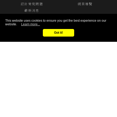
設計常見問題
網頁導覽
最新消息
This website uses cookies to ensure you get the best experience on our
website.
Learn more...
諮詢專線
Got it!
0800-525-188
Follow Us
© 2021 GON-CASTLE ENTERPRISE CO., LTD.