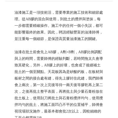
油漆施工是一項技術活，需要專業的施工技術和細節處
理。從AB膠的混合與使用，到批土的攪拌與塗抹，每
一步都需要精確操作。施工中的任何一個小失誤，都可
能影響最終的效果。因此，聘請經驗豐富的油漆師傅，
並注重每一個細節，是保證高質量油漆施工的關鍵。
油漆在批土前會先上AB膠，A劑+B劑，AB膠比例調配
與上的時間，需要師傅的經驗判斷，若時間拖太久會導
致其硬化，另外，AB膠上的好壞，也會成了後續補土
批土的一個至關點。天花板因為是矽酸鈣板，在板材與
板材之間的接合處有縫，得先上膠封住此縫，我們師傅
會上兩次，第一次上完後等待一兩天後等膠乾再上第二
次，之後再批土整平表面，再將批土與少量石膏粉放在
批土板上，使用刮刀將批土與石膏粉攪拌均勻，使用攪
拌均勻的批土，將施工面凹凸不平的位置補平，師傅會
視現場狀況施作，最基本都會批2次以上，因較細緻的
工至少都需批2次。