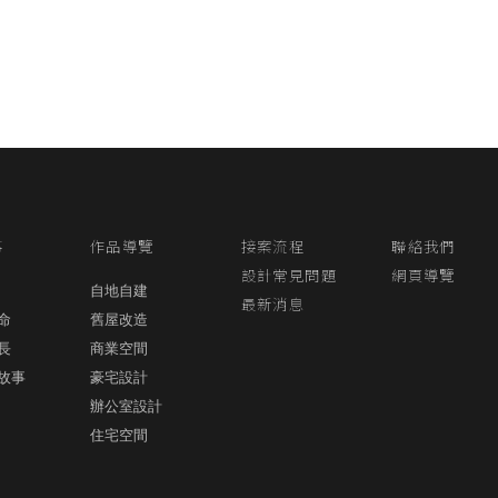
事
作品導覽
接案流程
聯絡我們
設計常見問題
網頁導覽
自地自建
最新消息
命
舊屋改造
長
商業空間
故事
豪宅設計
辦公室設計
住宅空間