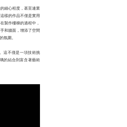
樣的細心程度，甚至連業
。這樣的作品不僅是實用
。在製作樓梯的過程中，
扶手和牆面，增添了空間
的氛圍。
。這不僅是一項技術挑
玻璃的結合則富含著藝術
。