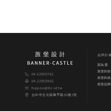
品牌故
因為 愛
旌堡的使
04-22950762
旌堡的成
04-22950902
旌堡品牌
hippoo@bc-id.tw
台中市
北屯區
陳平路90巷3號