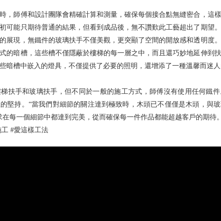
時，師傅和設計團隊會精確計算和測量，確保每個接合點無縫密合，這
初可能只期待普通的結果，但看到成品後，無不讚歎此工藝超出了期望
的展現，無鐵件的玻璃扶手不僅美觀，更突顯了空間的開放感和透明度
式的暗槽，這些槽不僅隱蔽於樓梯的每一層之中，而且還巧妙地延伸到
些暗槽中嵌入的燈具，不僅提供了必要的照明，還增添了一種溫馨而迷人
樓梯扶手和玻璃扶手，但不同於一般的施工方式，師傅沒有使用任何鐵件
的堅持。“當我們對細節的關注達到極致時，木頭已不僅僅是木頭，與
求在每一個細節中都達到完美，從而確保每一件作品都能超越客戶的期待
施工 #愛這樣工法