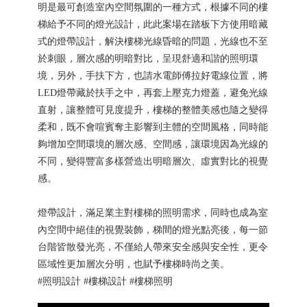
明是最可創造室內空間氛圍的一種方式，根據不同的樓
梯給予不同的燈光設計，此此案場在踏板下方使用暗藏
式的燈帶設計，解決樓梯光線昏暗的問題，光線也不至
於刺眼，層次感的明暗對比，呈現舒適和諧的照明環
境，另外，手扶下方，也請水電師傅拉好電線位置，將
LED燈帶藏於扶手之中，再套上壓克力燈蓋，避免光線
直射，讓整體可見度提升，樓梯的整體美感也隨之變得
柔和，既不會喧賓奪主影響到主體的空間風格，同時能
夠增加空間環境的層次感、空間感，讓環境因為光線的
不同，變得豐富多樣營造出明暗層次、虛實對比的視覺
感。
燈帶設計，滿足業主對樓梯的照明需求，同時也成為室
內空間中絕佳的視覺裝飾，梯間的燈光點亮後，每一節
台階皆散發光亮，不僅給人帶來安全感與安全性，更令
區域性更加層次分明，也賦予樓梯時尚之美。
#照明設計 #樓梯設計 #樓梯照明