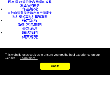
因為 愛
旌堡的使命
旌堡的成長
旌堡品牌故事
作品導覽
自地自建
舊屋改造
商業空間
豪宅
設計
辦公室設計
住宅空間
接案流程
設計常見問題
最新消息
聯絡我們
網頁導覽
諮詢專線
This website uses cookies to ensure you get the best experience on our
0800-525-188
website.
Learn more...
Follow Us
Got it!
© 2021 GON-CASTLE ENTERPRISE CO., LTD.