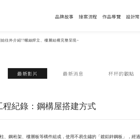
品牌故事
接案流程
作品導覽
設計常
始往外介紹!!螺絲焊立、樓層結構完整呈現~
最新影片
最新消息
杯杯的觀點
工程紀錄：鋼構屋搭建方式
柱、鋼桁架、樓層板等構件組成，使用不易生鏽的「鍍鋁鋅鋼板」，經