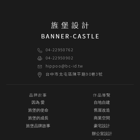
04-22950762
04-22950902
hippoo@bc-id.tw
台中市
北屯區
陳平路90巷3號
品牌故事
作品導覽
因為 愛
自地自建
旌堡的使命
舊屋改造
旌堡的成長
商業空間
旌堡品牌故事
豪宅設計
辦公室設計