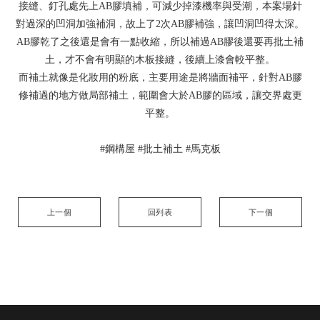
接縫、釘孔處先上AB膠填補，可減少掉漆機率與受潮，本案場針
對過深的凹洞加強補洞，故上了2次AB膠補強，讓凹洞凹得太深。
AB膠乾了之後還是會有一點收縮，所以補過AB膠後還要再批土補
土，才不會有明顯的木板接縫，後續上漆會較平整。
而補土就像是化妝用的粉底，主要用途是將牆面補平，針對AB膠
修補過的地方做局部補土，範圍會大於AB膠的區域，讓交界處更
平整。
#鋼構屋 #批土補土 #馬克板
上一個
回列表
下一個