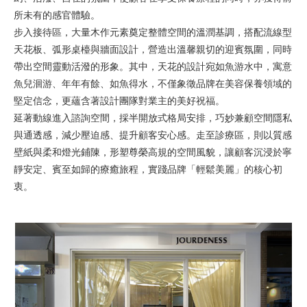
所未有的感官體驗。
步入接待區，大量木作元素奠定整體空間的溫潤基調，搭配流線型
天花板、弧形桌檯與牆面設計，營造出溫馨親切的迎賓氛圍，同時
帶出空間靈動活潑的形象。其中，天花的設計宛如魚游水中，寓意
魚兒洄游、年年有餘、如魚得水，不僅象徵品牌在美容保養領域的
堅定信念，更蘊含著設計團隊對業主的美好祝福。
延著動線進入諮詢空間，採半開放式格局安排，巧妙兼顧空間隱私
與通透感，減少壓迫感、提升顧客安心感。走至診療區，則以質感
壁紙與柔和燈光鋪陳，形塑尊榮高規的空間風貌，讓顧客沉浸於寧
靜安定、賓至如歸的療癒旅程，實踐品牌「輕鬆美麗」的核心初
衷。