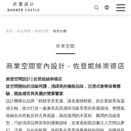
首頁
作品導覽
商業空間
煥然生機
商業空間
商業空間室內設計 - 佐登妮絲崇德店
旌堡空間設計║佐登妮絲崇德店
從空間開始的頂級呵護，演繹美的極致品味，沉浸式奢華保養體
驗，開啟感官與美麗的雙重饗宴
設計團隊以品牌「輕鬆享受美麗、讓美麗很輕鬆」的企業願景為靈
感主軸，致力打造一處兼具高質感與頂級享受的美麗場域。整體風
格融合自然氣息與古典底蘊，藉由溫潤的木質材、圓潤的流線造
型，巧妙演繹品牌原有的優雅韻味，並透過創新語彙注入空間以夢
幻、活潑、自在的氛圍，使顧客在享受保養療程的同時，亦獲得前