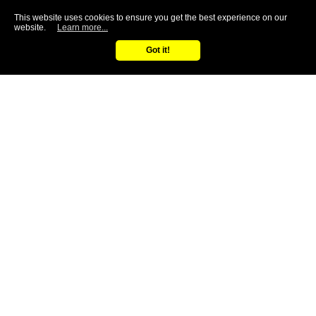
最新消息
This website uses cookies to ensure you get the best experience on our
website.
Learn more...
諮詢專線
Got it!
0800-525-188
Follow Us
© 2021 GON-CASTLE ENTERPRISE CO., LTD.