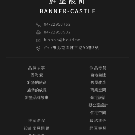
04-22950762
04-22950902
hippoo@bc-id.tw
台中市
北屯區
陳平路90巷3號
品牌故事
作品導覽
因為 愛
自地自建
旌堡的使命
舊屋改造
旌堡的成長
商業空間
旌堡品牌故事
豪宅設計
辦公室設計
住宅空間
接案流程
聯絡我們
設計常見問題
網頁導覽