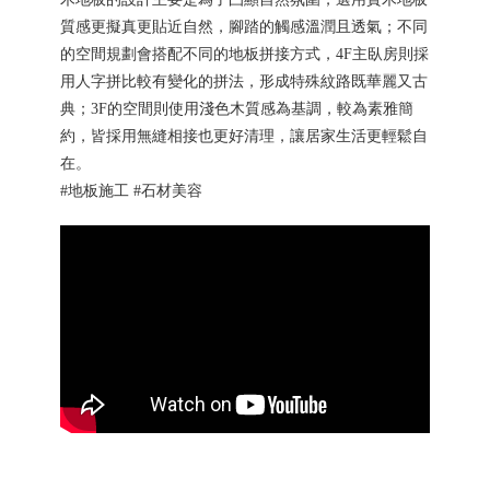
質感更擬真更貼近自然，腳踏的觸感溫潤且透氣；不同
的空間規劃會搭配不同的地板拼接方式，4F主臥房則採
用人字拼比較有變化的拼法，形成特殊紋路既華麗又古
典；3F的空間則使用淺色木質感為基調，較為素雅簡
約，皆採用無縫相接也更好清理，讓居家生活更輕鬆自
在。
#地板施工 #石材美容