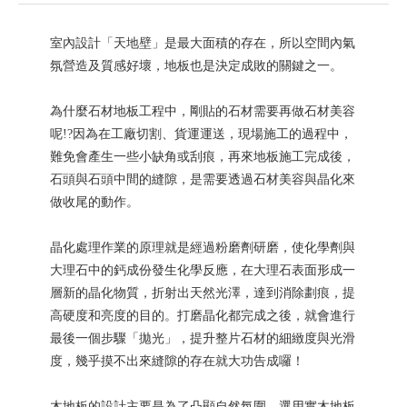
室內設計「天地壁」是最大面積的存在，所以空間內氣
氛營造及質感好壞，地板也是決定成敗的關鍵之一。
為什麼石材地板工程中，剛貼的石材需要再做石材美容
呢!?因為在工廠切割、貨運運送，現場施工的過程中，
難免會產生一些小缺角或刮痕，再來地板施工完成後，
石頭與石頭中間的縫隙，是需要透過石材美容與晶化來
做收尾的動作。
晶化處理作業的原理就是經過粉磨劑研磨，使化學劑與
大理石中的鈣成份發生化學反應，在大理石表面形成一
層新的晶化物質，折射出天然光澤，達到消除劃痕，提
高硬度和亮度的目的。打磨晶化都完成之後，就會進行
最後一個步驟「拋光」，提升整片石材的細緻度與光滑
度，幾乎摸不出來縫隙的存在就大功告成囉！
木地板的設計主要是為了凸顯自然氛圍，選用實木地板