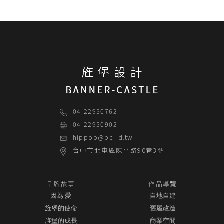
04-22950762
04-22950902
hippoo@bc-id.tw
台中市
北屯區
陳平路90巷3號
品牌故事
作品導覽
因為 愛
自地自建
旌堡的使命
舊屋改造
旌堡的成長
商業空間